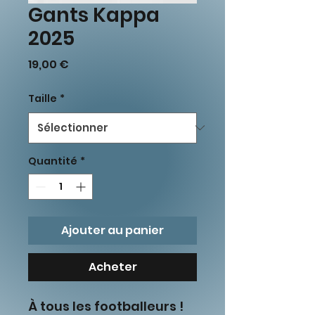
Gants Kappa
2025
Prix
19,00 €
Taille
*
Quantité
*
Ajouter au panier
Acheter
À tous les footballeurs !